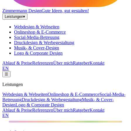
Zimmermann
Design
Gute Ideen, gut gestalten!
Leistungen
▾
Webdesign & Webseiten
Onlineshop & E-Commerce
Social-Media-Betreuung
Druckdesign & Werbegestaltung
Musik- & Cover-Design
Logo & Corporate Design
Ablauf & Preise
Referenzen
Über mich
Ratgeber
Kontakt
EN
☰
Leistungen
Webdesign & Webseiten
Onlineshop & E-Commerce
Social-Media-
Betreuung
Druckdesign & Werbegestaltung
Musik- & Cover-
Design
Logo & Corporate Design
Ablauf & Preise
Referenzen
Über mich
Ratgeber
Kontakt
EN